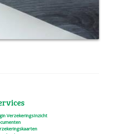
ervices
gin VerzekeringsInzicht
cumenten
rzekeringskaarten