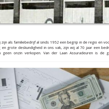
ijn als familiebedrijf al sinds 1952 een begrip in de regio en vo
g en grote deskundigheid in ons vak, zijn wij al 70 jaar een be
 de geschikte partner voor: Particulieren Bedrijven
en wij de risico’s en de verzekeringsnoodzaak. Daarna adviseren