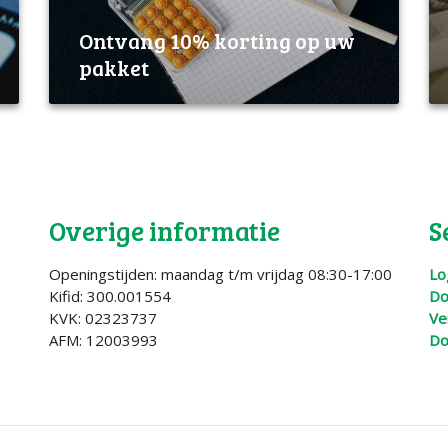
Ontvang 10% korting op uw
pakket
Overige informatie
S
Openingstijden: maandag t/m vrijdag 08:30-17:00
Lo
Kifid: 300.001554
Do
KVK: 02323737
Ve
AFM:
12003993
Do