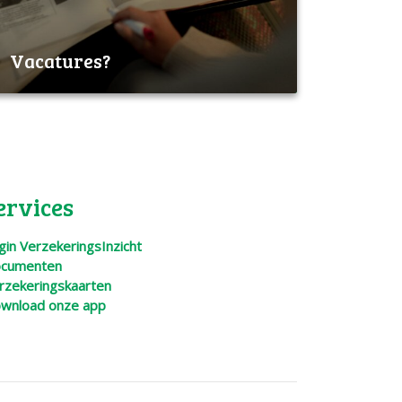
Vacatures?
ervices
gin VerzekeringsInzicht
cumenten
rzekeringskaarten
wnload onze app