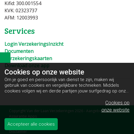
Kifid: 300.001554
KVK: 02323737
AFM:
12003993
Services
Login VerzekeringsInzicht
Documenten
Verzekeringskaarten
Download onze app
Cookies op
onze website
Om je goed en persoonlijk van dienst te zijn, maken wij
gebruik van cookies en vergelijkbare technieken. Middels
cookies volgen wij en derde partijen jouw surfgedrag op onze
website. Hiermee tonen wij gepersonaliseerde advertenties
en dit maakt het voor jou mogelijk om informatie te delen via
Cookies op
social media.
Bekijk ons cookiebeleid
onze website
Copyright Van der Laan Verzekeringen 2026 - Aangeboden door
Assurantie Apps
Algemene voorwaarden
Accepteer alle cookies
Disclaimer