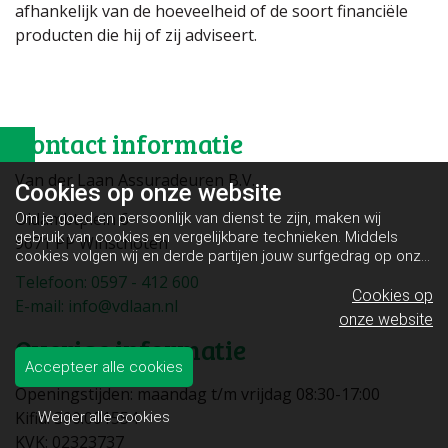
afhankelijk van de hoeveelheid of de soort financiële
producten die hij of zij adviseert.
Contact informatie
Van der Laan Assuradeuren B.V.
Cookies op
onze website
Oldambtplein 6
Om je goed en persoonlijk van dienst te zijn, maken wij
gebruik van cookies en vergelijkbare technieken. Middels
9671 PP Winschoten
cookies volgen wij en derde partijen jouw surfgedrag op onze
website. Hiermee tonen wij gepersonaliseerde advertenties
Telefoon: 0597 - 412 600
en dit maakt het voor jou mogelijk om informatie te delen via
Cookies op
E-mail: info@vdlaan.nl
social media.
Bekijk ons cookiebeleid
onze website
Overige informatie
Accepteer alle cookies
Openingstijden: maandag t/m vrijdag 08:30-17:00
Kifid: 300.001554
Weiger alle cookies
KVK: 02323737