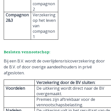
compagnon
2
Compagnon
Verzekering
2&3
op het leven
van
compagnon
1
Besloten vennootschap:
Bij een B.V. wordt de overlijdensrisicoverzekering door
de B.V. of door overige aandeelhouders in privé
afgesloten.
Verzekering door de BV sluiten:
Voordelen
De uitkering wordt direct naar de BV
overgemaakt.
Premies zijn aftrekbaar voor de
vennootschapsbelasting.
Nadelen
De uitkering valt in het resultaat van de