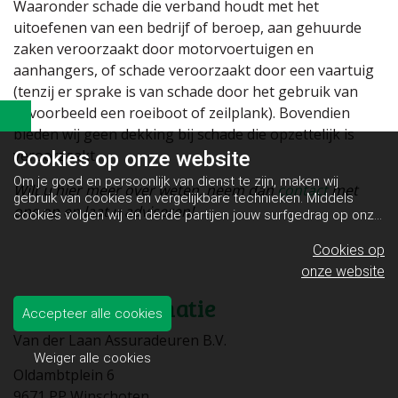
Waaronder schade die verband houdt met het
uitoefenen van een bedrijf of beroep, aan gehuurde
zaken veroorzaakt door motorvoertuigen en
aanhangers, of schade veroorzaakt door een vaartuig
(tenzij er sprake is van schade door het gebruik van
bijvoorbeeld een roeiboot of zeilplank). Bovendien
bieden wij geen dekking bij schade die opzettelijk is
veroorzaakt.
Cookies op
onze website
Om je goed en persoonlijk van dienst te zijn, maken wij
Wilt u hier meer over weten, neem dan
contact
met
gebruik van cookies en vergelijkbare technieken. Middels
ons op en laat u adviseren!
cookies volgen wij en derde partijen jouw surfgedrag op onze
website. Hiermee tonen wij gepersonaliseerde advertenties
en dit maakt het voor jou mogelijk om informatie te delen via
Cookies op
social media.
Bekijk ons cookiebeleid
onze website
Contact informatie
Accepteer alle cookies
Van der Laan Assuradeuren B.V.
Weiger alle cookies
Oldambtplein 6
9671 PP Winschoten