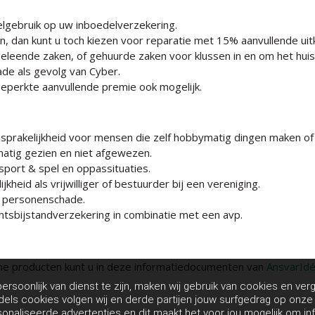
elgebruik op uw inboedelverzekering.
n, dan kunt u toch kiezen voor reparatie met 15% aanvullende uit
eleende zaken, of gehuurde zaken voor klussen in en om het huis
ade als gevolg van Cyber.
eperkte aanvullende premie ook mogelijk.
sprakelijkheid voor mensen die zelf hobbymatig dingen maken of
smatig gezien en niet afgewezen.
sport & spel en oppassituaties.
heid als vrijwilliger of bestuurder bij een vereniging.
a personenschade.
htsbijstandverzekering in combinatie met een avp.
me producten kunt u in deze informatiedocumenten van
AnsvarId
rsoonlijk van dienst te zijn, maken wij gebruik van cookies en verg
dels cookies volgen wij en derde partijen jouw surfgedrag op onz
sonaliseerde advertenties en dit maakt het voor jou mogelijk om in