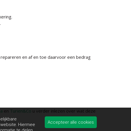
kering.
.
 repareren en af en toe daarvoor een bedrag
éa
en
Turien&Co
u verder inlezen over wat deze
elijkbare
Accepteer alle cookies
e website. Hiermee
formatie te delen