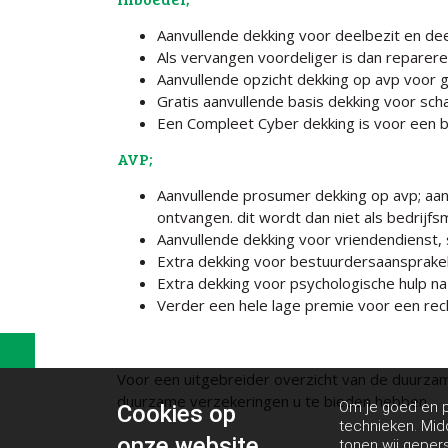
Aanvullende dekking voor deelbezit en de
Als vervangen voordeliger is dan reparere
Aanvullende opzicht dekking op avp voor g
Gratis aanvullende basis dekking voor sch
Een Compleet Cyber dekking is voor een b
AVP;
Aanvullende prosumer dekking op avp; aan
ontvangen. dit wordt dan niet als bedrijf
Aanvullende dekking voor vriendendienst, 
Extra dekking voor bestuurdersaansprakelijk
Extra dekking voor psychologische hulp n
Verder een hele lage premie voor een rec
Voor een uitgebreider overzicht van de duurza
duurzame verzekeringen u te bieden hebben.
Om je goed en pe
Cookies op
technieken. Mid
onze website
tonen wij geper