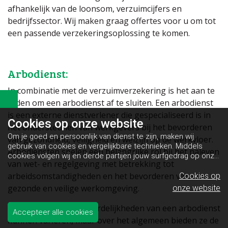
afhankelijk van de loonsom, verzuimcijfers en
bedrijfssector. Wij maken graag offertes voor u om tot
een passende verzekeringsoplossing te komen.
Arbodienst:
In combinatie met de verzuimverzekering is het aan te
raden om een arbodienst af te sluiten. Een arbodienst
is een externe dienstverlener die gespecialiseerd is in
Cookies op
onze website
het ondersteunen van werkgevers bij het bevorderen
Om je goed en persoonlijk van dienst te zijn, maken wij
van gezondheid, veiligheid en welzijn op de werkvloer.
gebruik van cookies en vergelijkbare technieken. Middels
Arbodiensten spelen een belangrijke rol bij het naleven
cookies volgen wij en derde partijen jouw surfgedrag op onze
van wet- en regelgeving met betrekking tot
website. Hiermee tonen wij gepersonaliseerde advertenties
arbeidsomstandigheden en het bevorderen van een
en dit maakt het voor jou mogelijk om informatie te delen via
Cookies op
social media.
Bekijk ons cookiebeleid
gezonde en veilige werkomgeving.
onze website
De taken en verantwoordelijkheden van een arbodienst
Accepteer alle cookies
kunnen variëren, maar over het algemeen bieden ze de