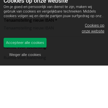
Cookies op
onze website
Om je goed en persoonlijk van dienst te zijn, maken wij
gebruik van cookies en vergelijkbare technieken. Middels
cookies volgen wij en derde partijen jouw surfgedrag op onze
Tenaamstelling nieuw IBAN *
website. Hiermee tonen wij gepersonaliseerde advertenties
en dit maakt het voor jou mogelijk om informatie te delen via
Cookies op
social media.
Bekijk ons cookiebeleid
onze website
Accepteer alle cookies
Ruimte voor toelichting
Weiger alle cookies
Handtekening