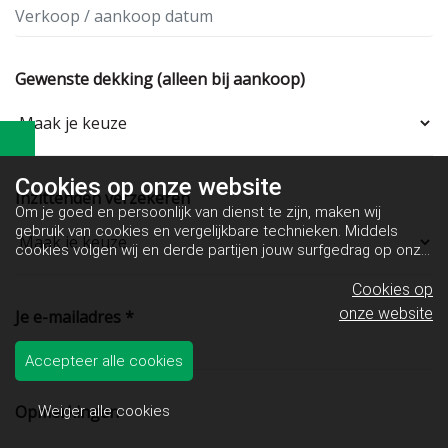
Gewenste dekking (alleen bij aankoop)
Cookies op
onze website
Inzittenden verzekeren
Om je goed en persoonlijk van dienst te zijn, maken wij
gebruik van cookies en vergelijkbare technieken. Middels
cookies volgen wij en derde partijen jouw surfgedrag op onze
website. Hiermee tonen wij gepersonaliseerde advertenties
en dit maakt het voor jou mogelijk om informatie te delen via
Cookies op
social media.
Bekijk ons cookiebeleid
onze website
Je e-mailadres *
Accepteer alle cookies
Opmerkingen
Weiger alle cookies